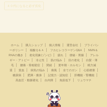
４０代になると必ず劣化
ホーム
購入ショップ
個人情報
運営会社
プライバシ
ーポリシー
核酸Ｑ＆Ａ
フカヒレコラーゲンQ&A
NMN＆
RNAの働き
老化現象(ゾンビ)
疲れ
便秘・胃腸
アレル
ギー・アトピー
冷え性
肌の悩み
目の老化
白髪・薄
毛
腰痛・骨粗鬆症
閉経
更年期・ホルモン
精力減
退
貧血
病気の悩み
痛風
全てのガン
心筋梗塞
糖尿病
肥満・痩身
記憶力・認知症
肝機能・腎機能
高血圧・動脈硬化
白内障
免疫低下
リュウマチ