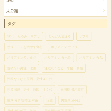
運動
未分類
タグ
50代 たるみ サプリ
どんどん若返る
サプリ
ポリアミンを増やす食材
ポリアミン サプリ
ポリアミン多い食品
ポリアミン 食べ物
ポリアミン 食品
性欲ない男性 改善
性欲なくなる 年齢 男性
性欲なくなる原因 男性４０代
性欲減退 男性 原因 ４０代
歯周病 骨粗鬆症
歯周病 骨粗鬆症 対策
治療
男性原因不妊
男性機能低下 年齢
男性機能低下 原因