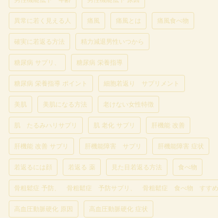
異常に若く見える人
痛風
痛風とは
痛風食べ物
確実に若返る方法
精力減退男性いつから
糖尿病 サプリ、
糖尿病 栄養指導
糖尿病 栄養指導 ポイント
細胞若返り サプリメント
美肌
美肌になる方法
老けない女性特徴
肌 たるみハリサプリ
肌 老化 サプリ
肝機能 改善
肝機能 改善 サプリ
肝機能障害 サプリ
肝機能障害 症状
若返るには顔
若返る 薬
見た目若返る方法
食べ物
骨粗鬆症 予防、 骨粗鬆症 予防サプリ、 骨粗鬆症 食べ物 すす
高血圧動脈硬化 原因
高血圧動脈硬化 症状