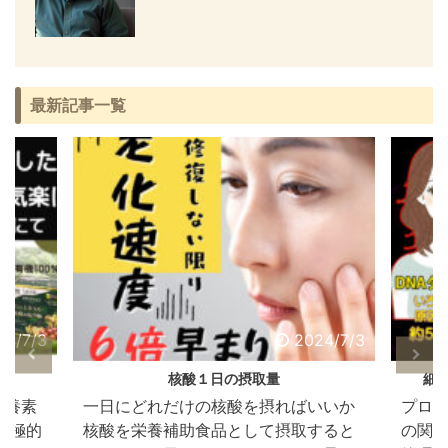
最新記事一覧
24/7/3
2024/7/3
核酸１日の摂取量
細
栄養素
一日にどれだけの核酸を摂ればいいか
プロテ
積極的
核酸を栄養補助食品として摂取すると
の関