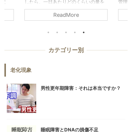
んに
したら、一日あたりどのくらいの量を
管理
ると、
基準にした らよいかを考えておきまし
割を果
ReadMore
含め
ょう。 なぜ核酸が重要か 人間の細胞組
は、
待でき
織の中でも、もっとも活発な細胞分裂
ンパ
 体内
をくり返しているのは、すでにお話 し
複合
する抗
たように骨髄芽細胞、腸の粘膜細胞、
維持さ
レステ
皮膚の基底細胞、そして生殖細胞など
の間
カテゴリー別
の飽和
でした。 骨髄は、日々確実に消耗する
で密接
と改善
血液細胞を補給するために、白血球や
ムの衰
脂肪代
赤血球を盛んに造り出 しているのです
ーム 
老化現象
経系の機
から、分裂が盛んなのは当然です。 腸
わる
エネル
の粘膜細胞は、それこそ消化吸収と い
します
うきわめて激しい ...
ンパク質
男性更年期障害：それは本当ですか？
睡眠障害とDNAの損傷不足