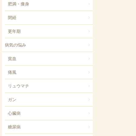
肥満・痩身
閉経
更年期
病気の悩み
貧血
痛風
リュウマチ
ガン
心臓病
糖尿病