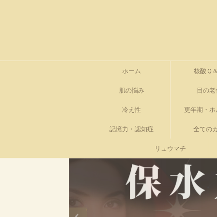
ホーム
核酸Ｑ
肌の悩み
目の老
冷え性
更年期・ホ
記憶力・認知症
全ての
リュウマチ