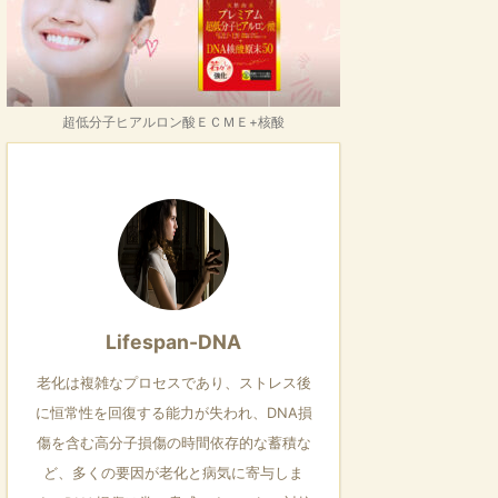
超低分子ヒアルロン酸ＥＣＭＥ+核酸
Lifespan-DNA
老化は複雑なプロセスであり、ストレス後
に恒常性を回復する能力が失われ、DNA損
傷を含む高分子損傷の時間依存的な蓄積な
ど、多くの要因が老化と病気に寄与しま