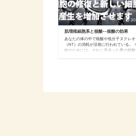
20
肌増殖細胞系と核酸--核酸の効果
あなたの体の中で核酸や低分子ヌクレオ
（NT）の消耗が活発に行われている。 
給のためには、それに見合った量の核酸
を盛んにしてやる必要がある。 肝臓だ
デノボ合成ではとても必要とする核酸を
なえたものではない。 特に、20歳を
肝機能が衰え、デノボ合成力が衰え始ま
と、核酸の産生はサルベージ合成（核酸
に頼る以外に方法がなくなってくる。 
の絶対的不足の中で、20歳を過ぎて一
に現れる外見的変化は肌の老化である。
老化と核酸 肌の老化とは・・・・「肌
化」 ...