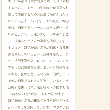
す。DNA損傷は常に脅威です。これに対抗
するために、すべての生物はDNA損傷を検
出して修復するための高度に保存されたメ
カニズムを持っています。 持続的なDNA損
傷は、細胞をアポトーシスまたは老化に追
いやるシグナル伝達カスケードを引き起こ
し、損傷したゲノムの複製を回避します。
本ブログ、DNA損傷が老化の原因となる役
割を果たしているという証拠を確認し、ま
た、遺伝子毒性ストレスが、ミトコンドリ
アおよび代謝機能障害、タンパク質恒常性
の変化、炎症など、老化現象に関係してい
る他の細胞プロセスに関連しているという
証拠も提供します。遺伝暗号への損傷と他
の老化の柱との間のこれらの関連性は、
DNA損傷が老化の根源である可能性がある
という考えを支持しています。 本ブログは