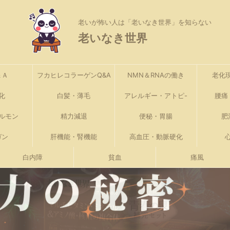
老いが怖い人は「老いなき世界」を知らない
老いなき世界
＆Ａ
フカヒレコラーゲンQ&A
NMN＆RNAの働き
老化現
化
白髪・薄毛
アレルギー・アトピ-
腰痛
ルモン
精力減退
便秘・胃腸
肥
ガン
肝機能・腎機能
高血圧・動脈硬化
白内障
貧血
痛風