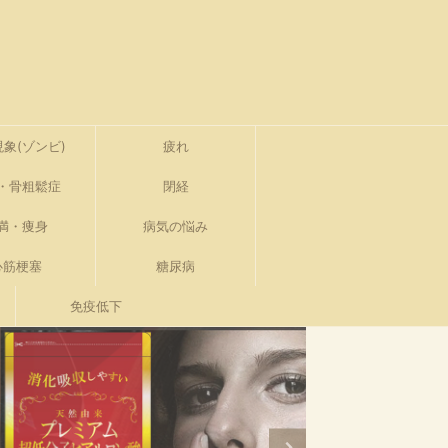
象(ゾンビ)
疲れ
・骨粗鬆症
閉経
満・痩身
病気の悩み
心筋梗塞
糖尿病
免疫低下