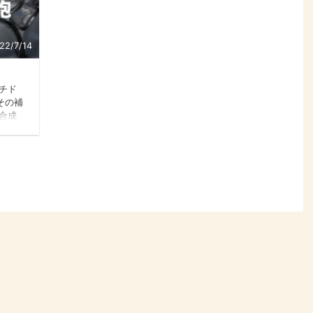
22/7/14
チド
その補
合成
けでの
まか
過ぎて
る
食）
核酸食
番初め
 肌の
の老