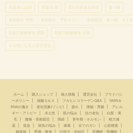
若返るには顔
若返る 薬
見た目若返る方法
食べ物
骨粗鬆症 予防、 骨粗鬆症 予防サプリ、 骨粗鬆症 食べ物 すす
高血圧動脈硬化 原因
高血圧動脈硬化 症状
４０代になると必ず劣化
ホーム
購入ショップ
個人情報
運営会社
プライバシ
ーポリシー
核酸Ｑ＆Ａ
フカヒレコラーゲンQ&A
NMN＆
RNAの働き
老化現象(ゾンビ)
疲れ
便秘・胃腸
アレル
ギー・アトピー
冷え性
肌の悩み
目の老化
白髪・薄
毛
腰痛・骨粗鬆症
閉経
更年期・ホルモン
精力減
退
貧血
病気の悩み
痛風
全てのガン
心筋梗塞
糖尿病
肥満・痩身
記憶力・認知症
肝機能・腎機能