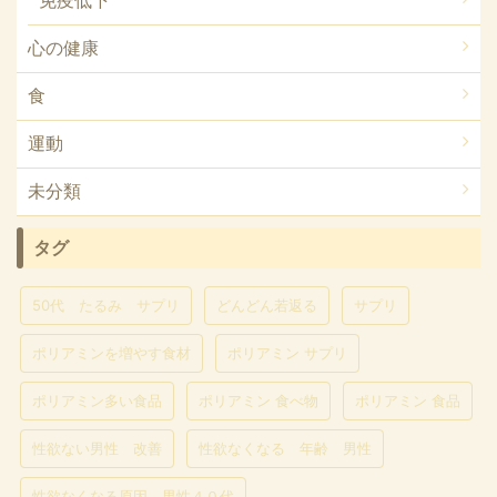
免疫低下
心の健康
食
運動
未分類
タグ
50代 たるみ サプリ
どんどん若返る
サプリ
ポリアミンを増やす食材
ポリアミン サプリ
ポリアミン多い食品
ポリアミン 食べ物
ポリアミン 食品
性欲ない男性 改善
性欲なくなる 年齢 男性
性欲なくなる原因 男性４０代