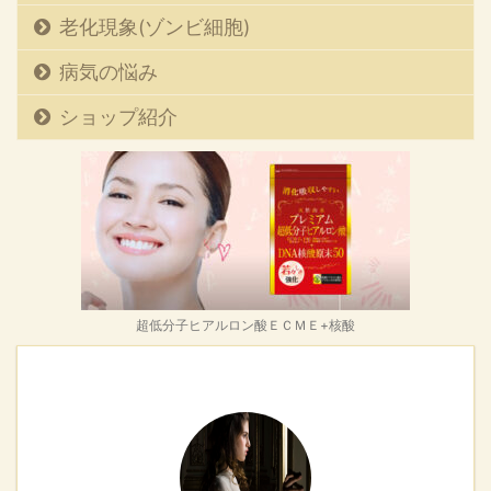
の敵 最新の研究により、
老化現象(ゾンビ細胞)
ウェルカムサンガーイン
スティテュート、
病気の悩み
Cancer Research UKケ
ショップ紹介
ンブリッジインスティテ
ュート、Cancer Grand
Challenges Mutograp ...
超低分子ヒアルロン酸ＥＣＭＥ+核酸