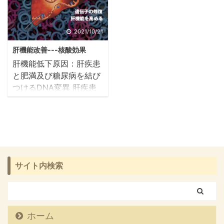
2021/10/21
肝機能改善---核酸効果
肝機能低下原因：肝疾患
と肥満及び糖尿病を結び
つけるDNA変異 肝疾患
患者の代謝とインスリン
感受性に影響を与える肝
細胞のDNA変異が初めて
確認されました。 これら
の変異は、肥満、2型糖
尿病、慢性的なアルコー
サイト内検索
ル摂取に関連する肝疾患
に特有のものです。 暴飲
暴食、栄養バランスの崩
れ、慢性的なアルコール
ホーム
摂取が肝臓にとって最大