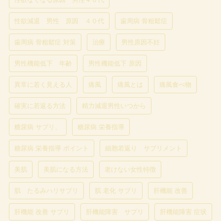
性欲減退 男性 原因 ４０代
歯周病 骨粗鬆症
歯周病 骨粗鬆症 対策
治療
男性原因不妊
男性機能低下 年齢
男性機能低下 原因
異常に若く見える人
痛風
痛風とは
痛風食べ物
確実に若返る方法
精力減退男性いつから
糖尿病 サプリ、
糖尿病 栄養指導
糖尿病 栄養指導 ポイント
細胞若返り サプリメント
美肌
美肌になる方法
老けない女性特徴
肌 たるみハリサプリ
肌 老化 サプリ
肝機能 改善
肝機能 改善 サプリ
肝機能障害 サプリ
肝機能障害 症状