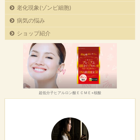
核酸およびその分解成
人がわかったのだから何
老化現象(ゾンビ細胞)
分、すでに述べた亜鉛、
か方法があるので
銅、マンガン、セレニウ
は・・・・」 おそらくそ
病気の悩み
ム、鉄などのミネラルが
ういった疑問があなたの
ショップ紹介
ある。 これらの抗酸化物
頭にうずまいているに違
資がどのようにして私た
いない。 どこまであなた
ちを守っているか、その
を満足させ得るかわから
いくつかを選んで紹介し
ないが、あなたの不安を
ょう。 ビタミンE・・ ビ
解消する健康法を伝授す
タミンEは脂溶 ...
ることにしよう。 方法と
しては ...
超低分子ヒアルロン酸ＥＣＭＥ+核酸