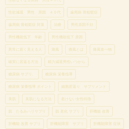
性欲減退 男性 原因 ４０代
歯周病 骨粗鬆症
歯周病 骨粗鬆症 対策
治療
男性原因不妊
男性機能低下 年齢
男性機能低下 原因
異常に若く見える人
痛風
痛風とは
痛風食べ物
確実に若返る方法
精力減退男性いつから
糖尿病 サプリ、
糖尿病 栄養指導
糖尿病 栄養指導 ポイント
細胞若返り サプリメント
美肌
美肌になる方法
老けない女性特徴
肌 たるみハリサプリ
肌 老化 サプリ
肝機能 改善
肝機能 改善 サプリ
肝機能障害 サプリ
肝機能障害 症状