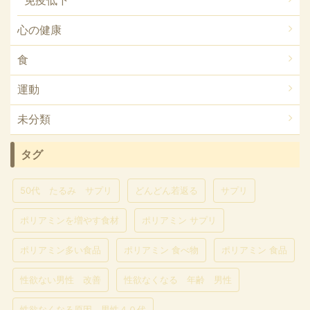
免疫低下
心の健康
食
運動
未分類
タグ
50代 たるみ サプリ
どんどん若返る
サプリ
ポリアミンを増やす食材
ポリアミン サプリ
ポリアミン多い食品
ポリアミン 食べ物
ポリアミン 食品
性欲ない男性 改善
性欲なくなる 年齢 男性
性欲なくなる原因 男性４０代