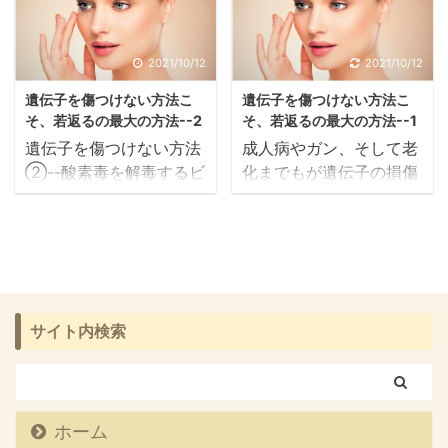
2021/10/12
2021/10/12
遺伝子を傷つけない方法こ
遺伝子を傷つけない方法こ
そ、若返るの最大の方法--2
そ、若返るの最大の方法--1
遺伝子を傷つけない方法
成人病やガン、そして老
②--酸素毒を解毒するビ
化までもが遺伝子の損傷
タミン・ミネラル 生体内
や脂質の過酸化によって
で酸素毒から私たちを守
おこることがわかった。
っている物質に、酵素以
そして、活性酸素がその
外にどんなものがある
犯人であることも特定で
か。 現在まで知られてい
きた。 では、 「どうし
るものを列挙すると、ビ
たら病気を治すことがで
サイト内検索
タミンE、ビタミンⅭ、
きるのだろう
グルタチオン、ビタミン
か・・・・」 「健康に美
A（α―カロチン、β―カ
しく長生きするためには
ロチン）ビタミンB１、B
どういった方法があるの
ホーム
２、B６、葉酸、尿酸、
だろうか・・・・」 「犯