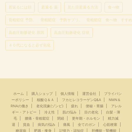
若返るには顔
若返る 薬
見た目若返る方法
食べ物
骨粗鬆症 予防、 骨粗鬆症 予防サプリ、 骨粗鬆症 食べ物 すす
高血圧動脈硬化 原因
高血圧動脈硬化 症状
４０代になると必ず劣化
ホーム
購入ショップ
個人情報
運営会社
プライバシ
ーポリシー
核酸Ｑ＆Ａ
フカヒレコラーゲンQ&A
NMN＆
RNAの働き
老化現象(ゾンビ)
疲れ
便秘・胃腸
アレル
ギー・アトピー
冷え性
肌の悩み
目の老化
白髪・薄
毛
腰痛・骨粗鬆症
閉経
更年期・ホルモン
精力減
退
貧血
病気の悩み
痛風
全てのガン
心筋梗塞
糖尿病
肥満・痩身
記憶力・認知症
肝機能・腎機能